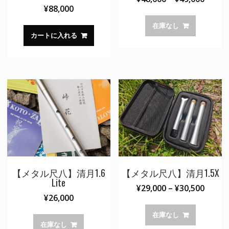
¥
88,000
格
こ
帯:
の
在庫なし
¥48,0
カートに入れる
商
–
品
¥49,0
に
は
複
数
の
バ
リ
エ
ー
シ
ョ
【メタル尺八】清月1.6
【メタル尺八】清月1.5X
Lite
ン
価
¥
29,000
–
¥
30,500
が
¥
26,000
格
こ
あ
帯:
の
在庫なし
り
¥29,0
在庫なし
商
ま