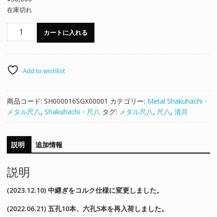
在庫切れ
【メ
カートに入れる
タ
ル
尺
八】
Add to wishlist
清
月
商品コード:
SH000016SGX00001
カテゴリー:
Metal Shakuhachi・
1.6X
メタル尺八
,
Shakuhachi・尺八
タグ:
メタル尺八
,
尺八
,
清月
個
説明
追加情報
説明
(2023.12.10) 中継ぎをコルク仕様に変更しました。
(2022.06.21)
五孔10本、六孔5本を再入荷しました。