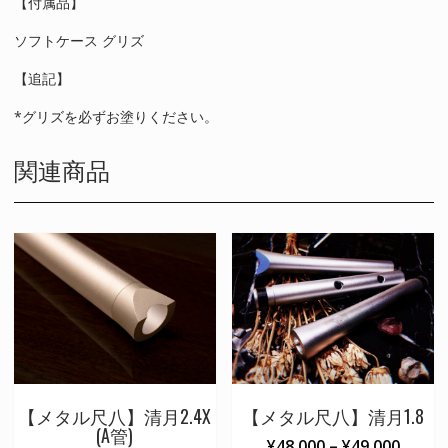
【付属品】
ソフトケース グリズ
【追記】
*グリズを必ずお塗りください。
関連商品
【メタル尺八】清月2.4X
【メタル尺八】清月1.8
(A管)
価
¥
48,000
–
¥
49,000