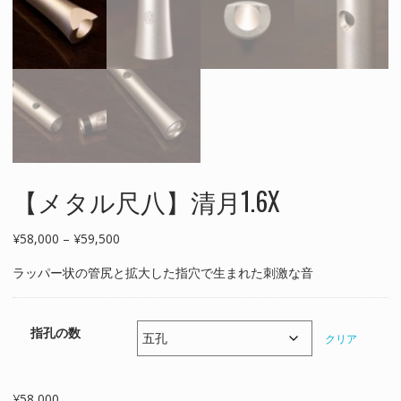
【メタル尺八】清月1.6X
価
¥
58,000
–
¥
59,500
格
ラッパー状の管尻と拡大した指穴で生まれた刺激な音
帯:
¥58,000
–
指孔の数
¥59,500
クリア
¥
58,000