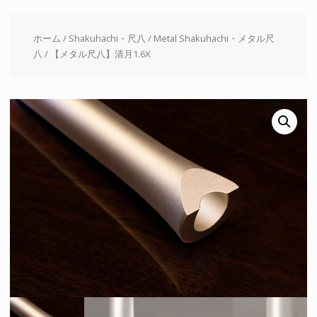
ホーム
/
Shakuhachi・尺八
/
Metal Shakuhachi・メタル尺
八
/ 【メタル尺八】清月1.6X