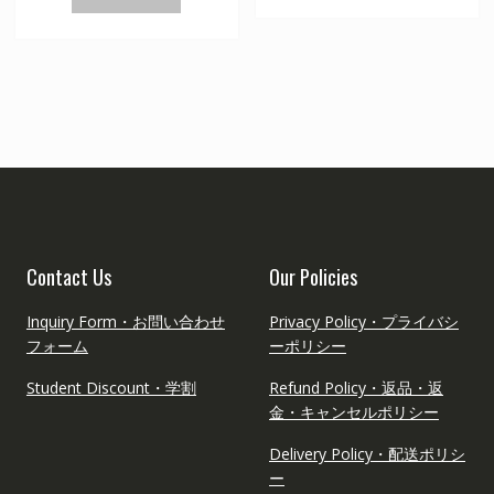
–
品
す。
¥30,5
に
オ
は
プ
複
シ
数
ョ
の
ン
バ
は
リ
商
エ
品
ー
ペ
シ
ー
Contact Us
Our Policies
ョ
ジ
ン
か
Inquiry Form・お問い合わせ
Privacy Policy・プライバシ
が
ら
フォーム
ーポリシー
あ
選
り
択
Student Discount・学割
Refund Policy・返品・返
ま
で
金・キャンセルポリシー
す。
き
オ
Delivery Policy・配送ポリシ
ま
プ
ー
す