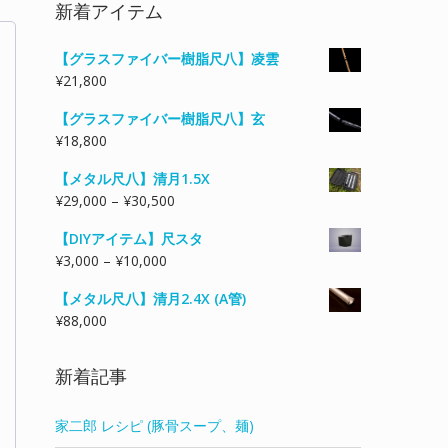
対
新着アイテム
象:
【グラスファイバー樹脂尺八】凌雲
¥
21,800
【グラスファイバー樹脂尺八】玄
¥
18,800
【メタル尺八】清月1.5X
価
¥
29,000
–
¥
30,500
格
【DIYアイテム】尺スタ
帯:
価
¥
3,000
–
¥
10,000
¥29,000
格
–
【メタル尺八】清月2.4X (A管)
帯:
¥30,500
¥
88,000
¥3,000
–
¥10,000
新着記事
家二郎 レシピ (豚骨スープ、麺)