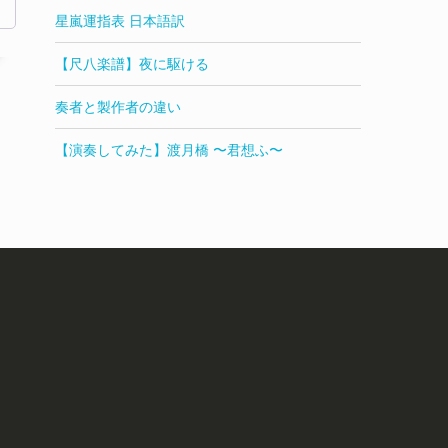
星嵐運指表 日本語訳
【尺八楽譜】夜に駆ける
奏者と製作者の違い
【演奏してみた】渡月橋 〜君想ふ〜