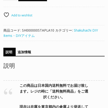
イ
テ
ム】
Add to wishlist
尺
ス
商品コード:
SH000000STAPLA10
カテゴリー:
Shakuhachi DIY
タ
Items・DIYアイテム
個
説明
追加情報
説明
この商品は日本国内送料無料でお届け致し
ます。レジの時に「送料無料商品」をご選
択ください。
現在は在庫を東京都内の倉庫より発送して