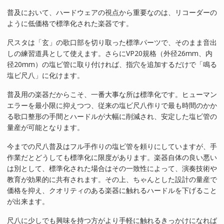
普及において、ハードウェアの視点から重要なのは、リコーダーの
ように低価格で標準化された楽器です。
尺スタは「玄」の歌口部を切り取った標準パーツで、そのまま音出
しの練習道具として使えます。さらにVP20規格（外径26mm、内
径20mm）の塩ビ管に取り付ければ、指穴を追加するだけで「鳴る
塩ビ尺八」に化けます。
普及用の楽器だからこそ、一番大事な所は標準化です。ヒューマン
エラーを最小限に抑えつつ、従来の塩ビ尺八作りで最も時間のかか
る歌口整形の手間とハードルが大幅に削減され、安定した塩ビ管の
量産が可能となります。
今までの尺八普及はフル手作りの塩ビ管を頼りにしていますが、手
作業だとどうしても標準化に限度があります。楽器自体の良い悪い
は別として、標準化された場合はその一致性によって、演奏技術や
教育が効果的に共有されます。その上、ちゃんとした設計の量産で
価格を抑え、クオリティのある楽器に触れるハードルを下げること
が出来ます。
尺八に少しでも興味を持つ方がより手軽に触れるきっかけになれば