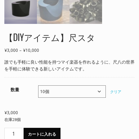
【DIYアイテム】尺スタ
価
¥
3,000
–
¥
10,000
格
誰でも手軽に良い性能を持つマイ楽器を作れるように、尺八の世界
帯:
を手軽に体験できる新しいアイテムです。
¥3,000
–
¥10,000
数量
クリア
¥
3,000
在庫28個
【DIY
カートに入れる
ア