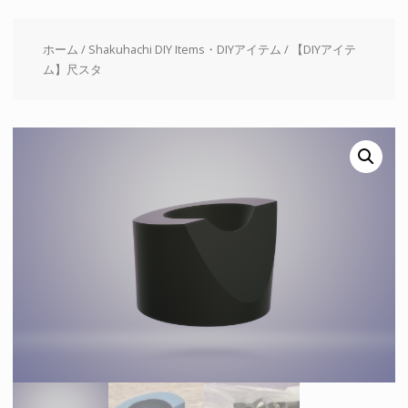
ホーム
/
Shakuhachi DIY Items・DIYアイテム
/ 【DIYアイテ
ム】尺スタ