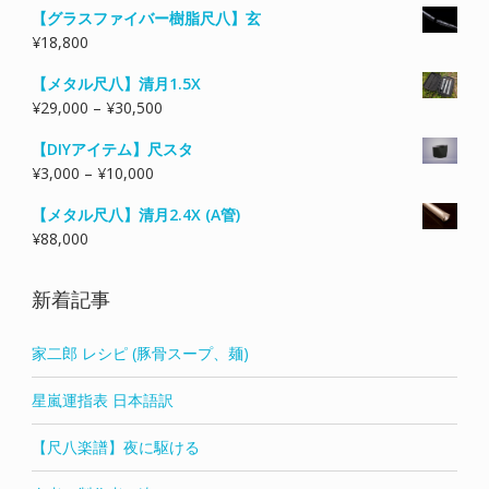
【グラスファイバー樹脂尺八】玄
¥
18,800
【メタル尺八】清月1.5X
価
¥
29,000
–
¥
30,500
格
【DIYアイテム】尺スタ
帯:
価
¥
3,000
–
¥
10,000
¥29,000
格
–
【メタル尺八】清月2.4X (A管)
帯:
¥30,500
¥
88,000
¥3,000
–
¥10,000
新着記事
家二郎 レシピ (豚骨スープ、麺)
星嵐運指表 日本語訳
【尺八楽譜】夜に駆ける