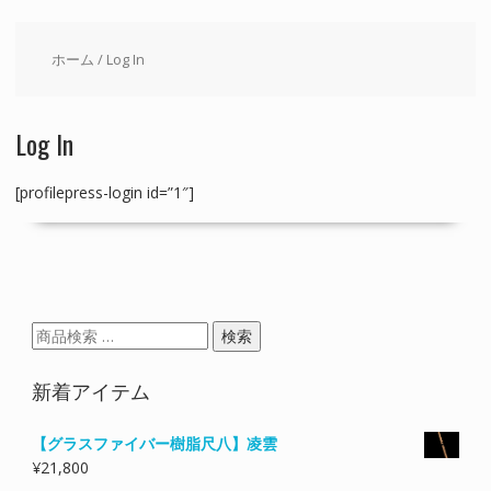
ホーム
/ Log In
Log In
[profilepress-login id=”1″]
検
検索
索
対
新着アイテム
象:
【グラスファイバー樹脂尺八】凌雲
¥
21,800