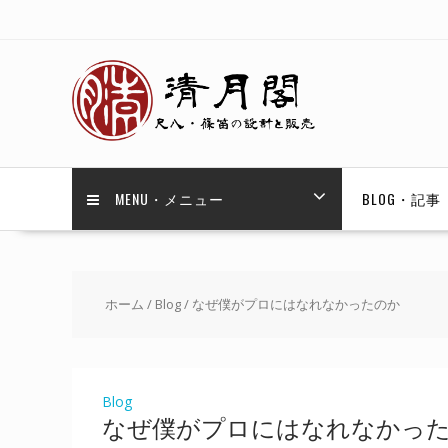
Skip
to
content
MENU・メニュー
BLOG・記事
ホーム
/
Blog
/ なぜ僕がプロにはなれなかったのか
Blog
なぜ僕がプロにはなれなかっ