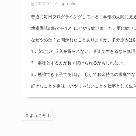
2022-01-16
molin
普通に毎日プログラミングしている工学部の人間に見
幼稚園児の時から10年ほどやり続けました。更に続け
なぜやめた？と聞かれたことありますが、多分原因は
1．安定した収入を得られない。音楽で生きるなら無
2．趣味とする方が長く続けられるかもしれない。
3．勉強できる子であれば、ししてお金持ちの家庭で
好きなことを趣味、いやじゃないことを仕事として生
投
ようこそ！
稿
ナ