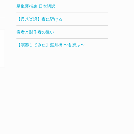
星嵐運指表 日本語訳
【尺八楽譜】夜に駆ける
け
奏者と製作者の違い
【演奏してみた】渡月橋 〜君想ふ〜