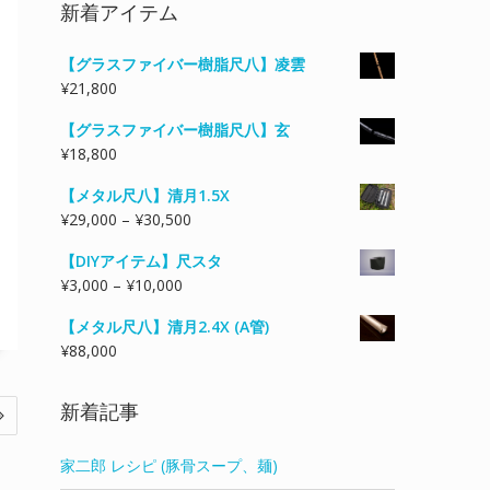
対
新着アイテム
象:
【グラスファイバー樹脂尺八】凌雲
¥
21,800
【グラスファイバー樹脂尺八】玄
¥
18,800
【メタル尺八】清月1.5X
価
¥
29,000
–
¥
30,500
格
【DIYアイテム】尺スタ
帯:
価
¥
3,000
–
¥
10,000
¥29,000
格
–
【メタル尺八】清月2.4X (A管)
帯:
¥30,500
¥
88,000
¥3,000
–
¥10,000
新着記事
家二郎 レシピ (豚骨スープ、麺)