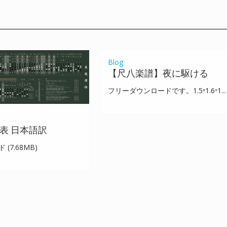
【尺八楽譜】夜に駆
る
Blog
【尺八楽譜】夜に駆ける
フリーダウンロードです。1.5⁺1.6⁺1...
表 日本語訳
(7.68MB)