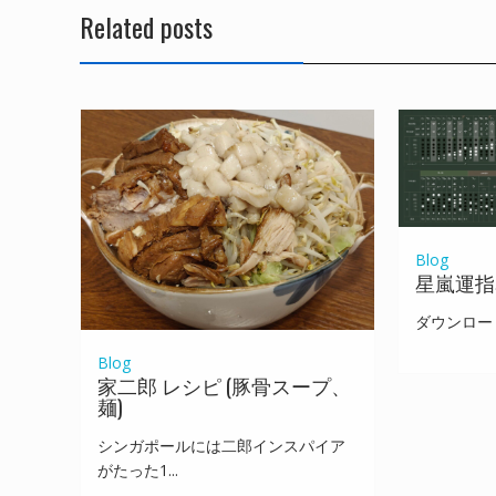
ビ
Related posts
ゲ
ー
シ
ョ
ン
Blog
星嵐運指
ダウンロード 
Blog
家二郎 レシピ (豚骨スープ、
麺)
シンガポールには二郎インスパイア
がたった1...